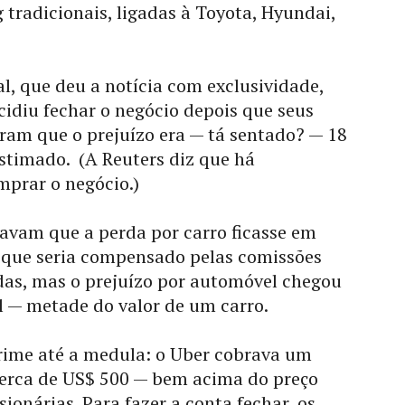
 tradicionais, ligadas à Toyota, Hyundai,
al, que deu a notícia com exclusividade,
cidiu fechar o negócio depois que seus
ram que o prejuízo era — tá sentado? — 18
stimado. (A Reuters diz que há
mprar o negócio.)
avam que a perda por carro ficasse em
o que seria compensado pelas comissões
das, mas o prejuízo por automóvel chegou
l — metade do valor de um carro.
rime até a medula: o Uber cobrava um
cerca de US$ 500 — bem acima do preço
ionárias. Para fazer a conta fechar, os