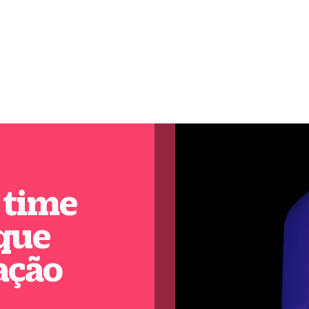
 time
 que
ação