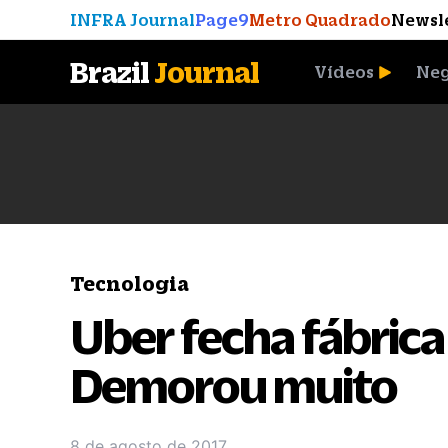
INFRA Journal
Page9
Metro Quadrado
Newsl
Brazil
Journal
Vídeos
Neg
A Moeda que Vingou
Tecnologia
Uber fecha fábrica
Demorou muito
8 de agosto de 2017