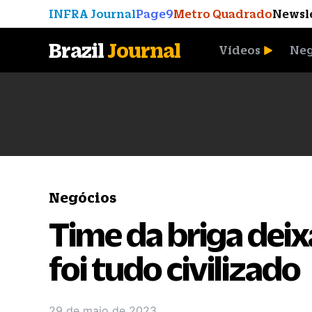
INFRA Journal
Page9
Metro Quadrado
Newsl
Brazil
Journal
Vídeos
Neg
A Moeda que Vingou
Negócios
Time da briga dei
foi tudo civilizado
29 de maio de 2023