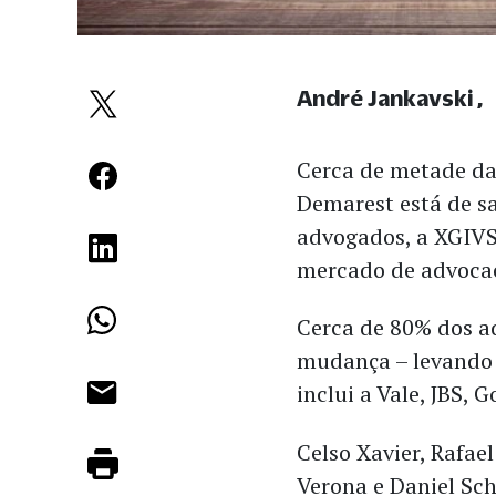
André Jankavski
Cerca de metade da
Demarest está de s
advogados, a XGIV
mercado de advocac
Cerca de 80% dos a
mudança – levando 
inclui a Vale, JBS, G
Celso Xavier, Rafae
Verona e Daniel Sc