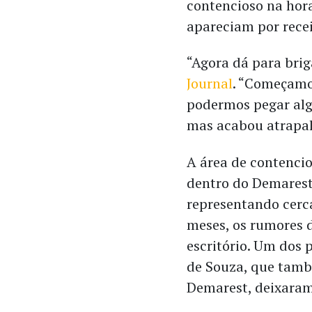
contencioso na hora
apareciam por recei
“Agora dá para brig
Journal
. “Começamo
podermos pegar algu
mas acabou atrapa
A área de contenci
dentro do Demarest
representando cerca
meses, os rumores 
escritório. Um dos p
de Souza, que tamb
Demarest, deixaram