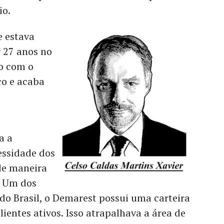
io.
e estava
r 27 anos no
io com o
co e acaba
a a
essidade dos
de maneira
. Um dos
 do Brasil, o Demarest possui uma carteira
lientes ativos. Isso atrapalhava a área de