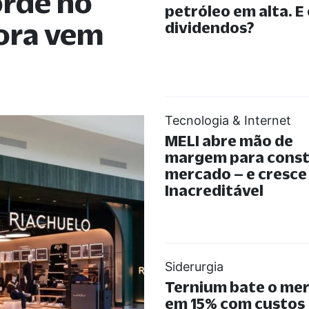
orde no
petróleo em alta. E
gora vem
dividendos?
Tecnologia & Internet
MELI abre mão de
margem para const
mercado – e cresce
Inacreditável
Siderurgia
Ternium bate o me
em 15% com custos