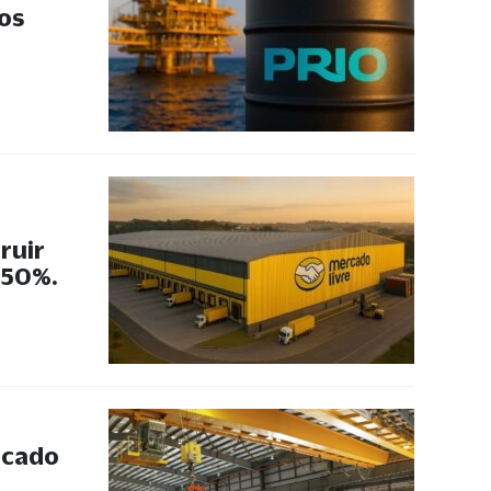
 os
ruir
 50%.
rcado