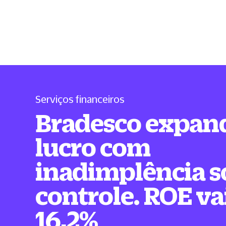
Serviços financeiros
Bradesco expan
lucro com
inadimplência s
controle. ROE va
16,2%