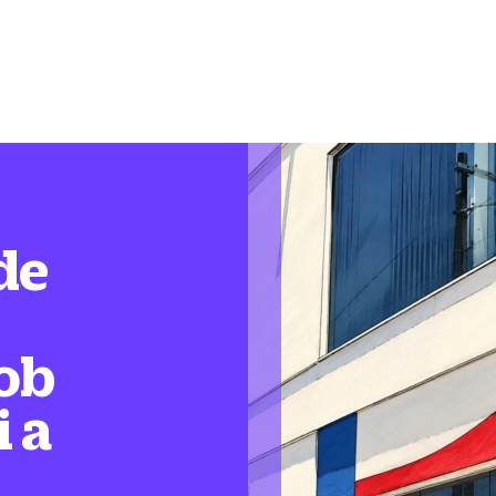
de
ob
i a