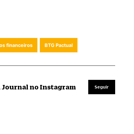
os financeiros
BTG Pactual
il Journal no Instagram
Seguir