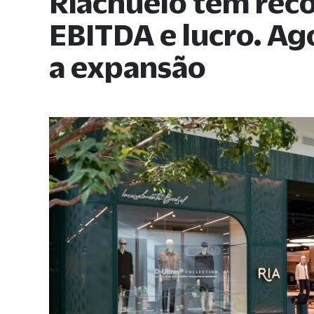
Riachuelo tem rec
EBITDA e lucro. A
a expansão