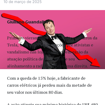
10 de março de 2025
Giuliano Guandalini
Primeiro vieram os boicotes contra os carros da
Tesla, com direito a pichações por ativistas e
vandalismo nas lojas da marca em razão da
atuação política de Elon Musk e seu
alinhamento a radicais da extrema direita.
Com a queda de 15% hoje, a fabricante de
carros elétricos já perdeu mais da metade de
seu valor nos últimos 80 dias.
A ação atingiu sua máxima histórica de US$ 480