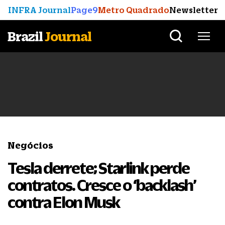
INFRA Journal
Page9
Metro Quadrado
Newsletter
Brazil
Journal
Negócios
Tesla derrete; Starlink perde
contratos. Cresce o ‘backlash’
contra Elon Musk