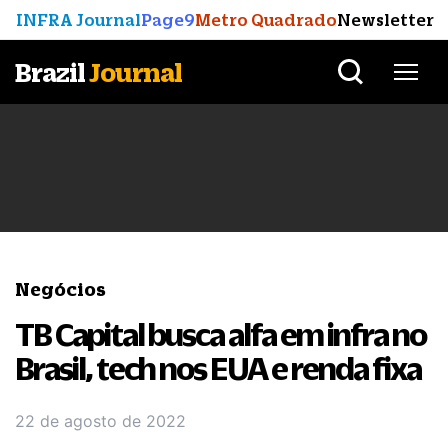
INFRA Journal
Page9
Metro Quadrado
Newsletter
Brazil
Journal
Negócios
TB Capital busca alfa em infra no
Brasil, tech nos EUA e renda fixa
22 de agosto de 2022