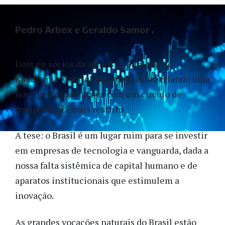
Pedro Arbex e Geraldo Samor
Dois ex-sócios da Atmos Capital, David
Kaddoum e Gabriel Saavedra, estão criando uma
nova gestora de ações com um círculo de
competência mais restrito.
A tese: o Brasil é um lugar ruim para se investir
em empresas de tecnologia e vanguarda, dada a
nossa falta sistêmica de capital humano e de
aparatos institucionais que estimulem a
inovação.
As grandes vocações naturais do Brasil estão