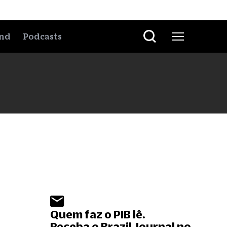
nd
Podcasts
Quem faz o PIB lê.
Receba o Brazil Journal no