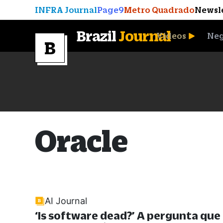
INFRA Journal
Page9
Metro Quadrado
Newsl
Brazil
Journal
Vídeos
Neg
A Moeda que Vingou
Oracle
AI Journal
‘Is software dead?’ A pergunta que