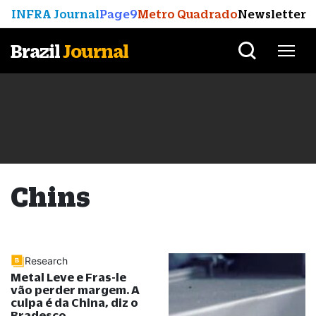
INFRA Journal
Page9
Metro Quadrado
Newsletter
Brazil
Journal
Chins
Research
Metal Leve e Fras-le
vão perder margem. A
culpa é da China, diz o
Bradesco