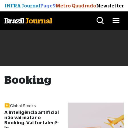
INFRA Journal
Page9
Metro Quadrado
Newsletter
Brazil
Journal
Booking
Global Stocks
A inteligência artificial
não vai matar o
Booking. Vai fortalecê-
lo