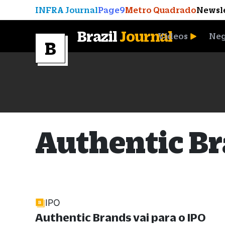
INFRA Journal
Page9
Metro Quadrado
Newsl
Brazil
Journal
Vídeos
Neg
A Moeda que Vingou
Authentic B
IPO
Authentic Brands vai para o IPO