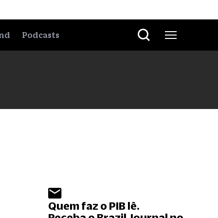
nd
Podcasts
Quem faz o PIB lê.
Receba o Brazil Journal no