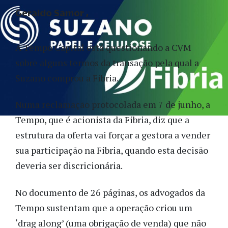
Geraldo Samor
A Tempo Capital está questionando a CVM
sobre alguns termos da transação pela qual a
Suzano comprou a Fibria.
Numa reclamação protocolada em 7 de junho, a
Tempo, que é acionista da Fibria, diz que a
estrutura da oferta vai forçar a gestora a vender
sua participação na Fibria, quando esta decisão
deveria ser discricionária.
No documento de 26 páginas, os advogados da
Tempo sustentam que a operação criou um
‘drag along’ (uma obrigação de venda) que não