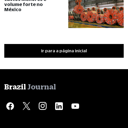
volume forte no
México
Ir para a página inicial
Brazil
Journal