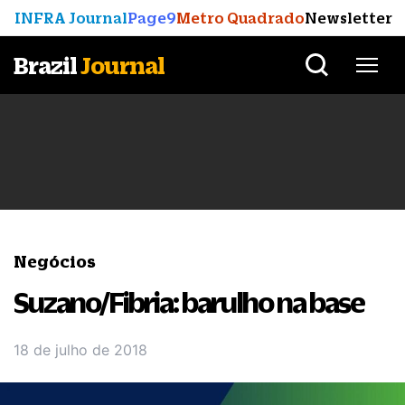
INFRA Journal
Page9
Metro Quadrado
Newsletter
Brazil
Journal
Negócios
Suzano/Fibria: barulho na base
18 de julho de 2018