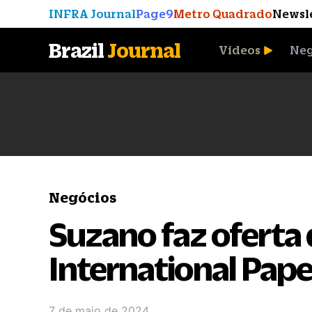
INFRA Journal
Page9
Metro Quadrado
Newsl
Brazil
Journal
Vídeos
Neg
A Moeda que Vingou
Negócios
Suzano faz oferta 
International Pape
7 de maio de 2024