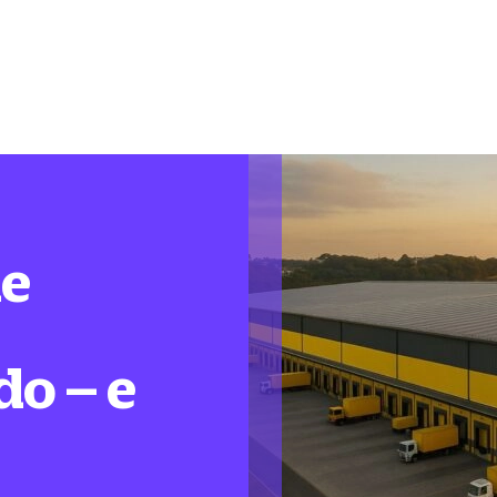
de
do – e