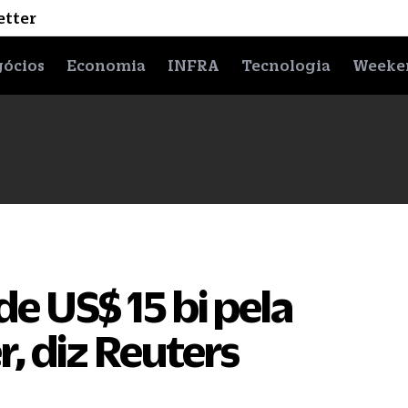
etter
ócios
Economia
INFRA
Tecnologia
Weeke
de US$ 15 bi pela
r, diz Reuters