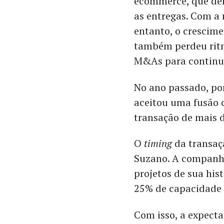
ecommerce, que de
as entregas.
Com a 
entanto, o crescime
também perdeu rit
M&As para continu
No ano passado, po
aceitou uma fusão
transação de mais 
O
timing
da transaçã
Suzano. A companhi
projetos de sua hist
25% de capacidade 
Com isso, a expect