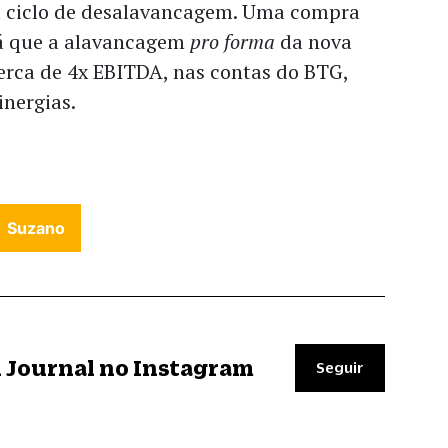
m ciclo de desalavancagem. Uma compra
 já que a alavancagem
pro forma
da nova
erca de 4x EBITDA, nas contas do BTG,
inergias.
Suzano
il Journal no Instagram
Seguir