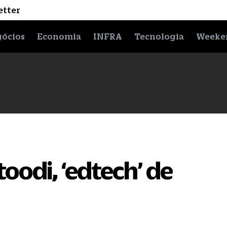
etter
ócios
Economia
INFRA
Tecnologia
Weeke
oodi, ‘edtech’ de