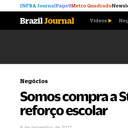
INFRA Journal
Page9
Metro Quadrado
Newsl
Brazil
Journal
Vídeos
Neg
A Moeda que Vingou
Negócios
Somos compra a St
reforço escolar
8 de dezembro de 2017