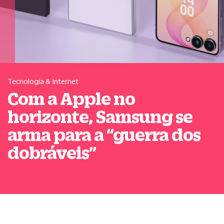
Tecnologia & Internet
Com a Apple no
horizonte, Samsung se
arma para a
“
guerra dos
dobráveis
”