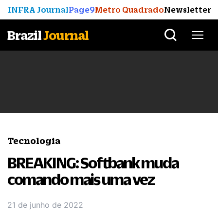
INFRA Journal
Page9
Metro Quadrado
Newsletter
Brazil
Journal
Tecnologia
BREAKING: Softbank muda
comando mais uma vez
21 de junho de 2022