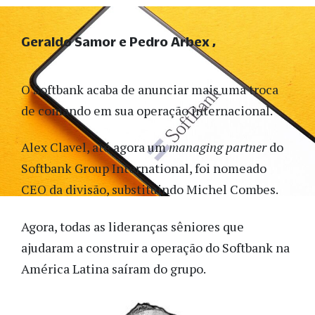
Geraldo Samor e Pedro Arbex
O Softbank acaba de anunciar mais uma troca
de comando em sua operação internacional
.
Alex Clavel, até agora um
managing partner
do
Softbank Group International, foi nomeado
CEO da divisão, substituindo Michel Combes.
Agora, todas as lideranças sêniores que
ajudaram a construir a operação do Softbank na
América Latina saíram do grupo.