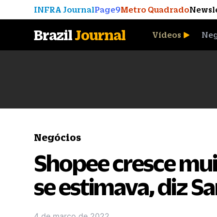
INFRA Journal
Page9
Metro Quadrado
Newsl
Brazil
Journal
Vídeos
Neg
A Moeda que Vingou
Negócios
Shopee cresce mui
se estimava, diz S
4 de março de 2022