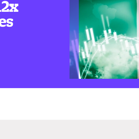
12x
es