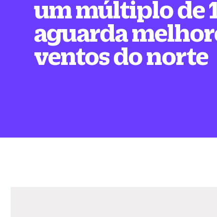
um múltiplo de 
aguarda melhor
ventos do norte