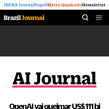
INFRA Journal
Page9
Metro Quadrado
Newsletter
Brazil
Journal
OpenAI vai queimar US$ 111 bi