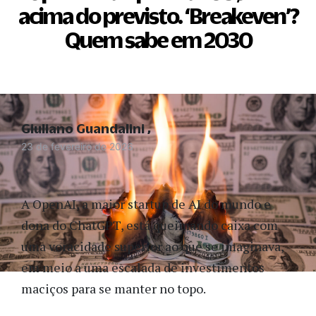
acima do previsto. ‘Breakeven’?
Quem sabe em 2030
Giuliano Guandalini
23 de fevereiro de 2026
A OpenAI, a maior startup de AI do mundo e
dona do ChatGPT, está queimando caixa com
uma voracidade superior ao que se imaginava,
em meio a uma escalada de investimentos
maciços para se manter no topo.