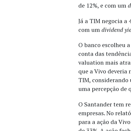
de 12%, e com um
d
Já a TIM negocia a 
com um
dividend yi
O banco escolheu a 
conta das tendência
valuation mais atra
que a Vivo deveria
TIM, considerando
uma percepção de q
O Santander tem re
empresas. No relató
para a ação da Vivo
de 33%. A ação fec