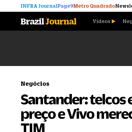
INFRA Journal
Page9
Metro Quadrado
Newsl
Brazil
Journal
Vídeos
Neg
A Moeda que Vingou
Negócios
Santander: telcos
preço e Vivo mere
TIM