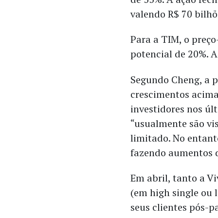
valendo R$ 70 bilhõ
Para a TIM, o preç
potencial de 20%. A
Segundo Cheng, a p
crescimentos acima 
investidores nos úl
“usualmente são v
limitado. No entant
fazendo aumentos d
Em abril, tanto a V
(em high single ou 
seus clientes pós-p