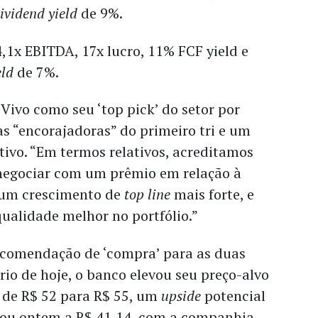
ividend yield
de 9%.
4,1x EBITDA, 17x lucro, 11% FCF yield e
eld
de 7%.
Vivo como seu ‘top pick’ do setor por
s “encorajadoras” do primeiro tri e um
tivo. “Em termos relativos, acreditamos
 negociar com um prêmio em relação à
 um crescimento de
top line
mais forte, e
ualidade melhor no portfólio.”
comendação de ‘compra’ para as duas
rio de hoje, o banco elevou seu preço-alvo
 de R$ 52 para R$ 55, um
upside
potencial
hou ontem a R$ 41,14, com a companhia