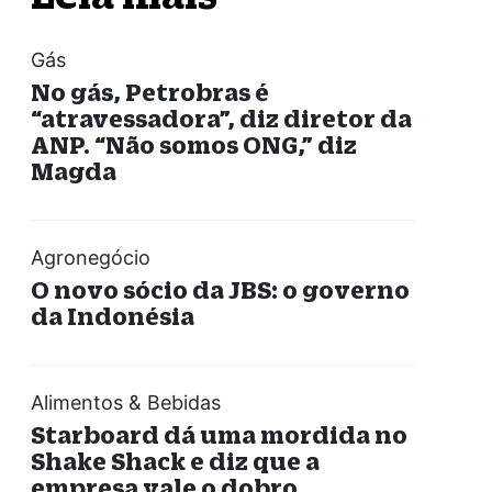
Gás
No gás, Petrobras é
“atravessadora”, diz diretor da
ANP. “Não somos ONG,” diz
Magda
Agronegócio
O novo sócio da JBS: o governo
da Indonésia
Alimentos & Bebidas
Starboard dá uma mordida no
Shake Shack e diz que a
empresa vale o dobro