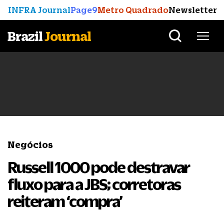
INFRA Journal
Page9
Metro Quadrado
Newsletter
Brazil
Journal
Negócios
Russell 1000 pode destravar
fluxo para a JBS; corretoras
reiteram ‘compra’