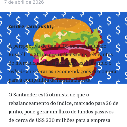
7 de abril de 2026
André Jankavski
A perspectiva de que a JBS seja incluída no
Russell 1000, um dos índices mais relevantes
do mercado norte-americano, está levando o
sellside
a reiterar as recomendações de compra
para a companhia da família Batista.
O Santander está otimista de que o
rebalanceamento do índice, marcado para 26 de
junho, pode gerar um fluxo de fundos passivos
de cerca de US$ 230 milhões para a empresa