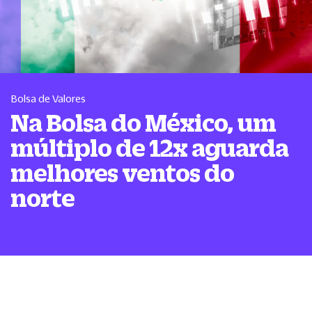
Bolsa de Valores
Na Bolsa do México, um
múltiplo de 12x aguarda
melhores ventos do
norte