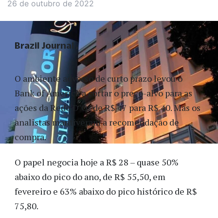
26 de outubro de 2022
Brazil Journal
O ambiente adverso de curto prazo levou o
Bank of America a cortar o preço-alvo para as
ações da Rede D’Or de R$ 47 para R$ 40. Mas os
analistas mantiveram a recomendação de
compra.
O papel negocia hoje a R$ 28 – quase 50%
abaixo do pico do ano, de R$ 55,50, em
fevereiro e 63% abaixo do pico histórico de R$
75,80.