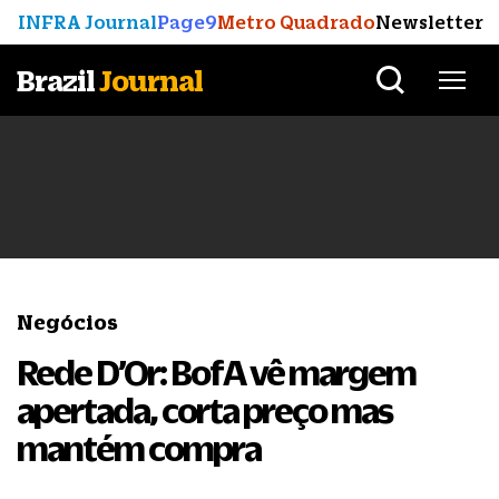
INFRA Journal
Page9
Metro Quadrado
Newsletter
Brazil
Journal
Negócios
Rede D’Or: BofA vê margem
apertada, corta preço mas
mantém compra