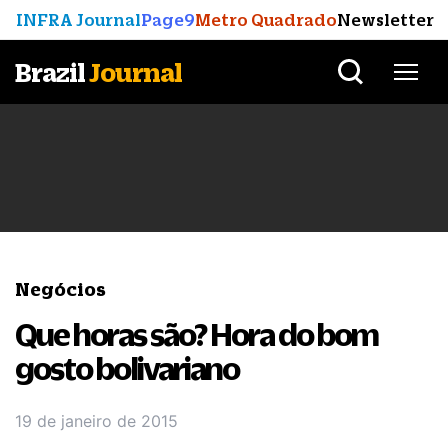
INFRA Journal
Page9
Metro Quadrado
Newsletter
Brazil
Journal
Negócios
Que horas são? Hora do bom
gosto bolivariano
19 de janeiro de 2015