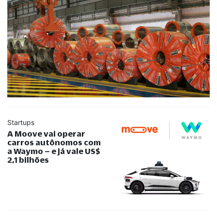
Startups
A Moove vai operar
carros autônomos com
a Waymo – e já vale US$
2,1 bilhões