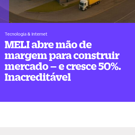
Tecnologia & Internet
MELI abre mão de
margem para construir
mercado – e cresce 50%.
Inacreditável