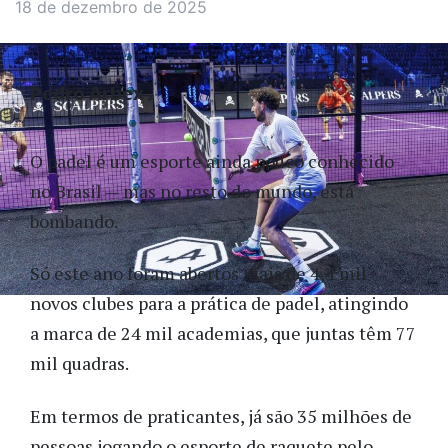
18 de dezembro de 2025
Pedro Arbex
O padel é um esporte ainda pouco conhecido
no Brasil — mas no resto do mundo, está
bombando.
Só este ano foram abertos mais de 4,4 mil
novos clubes para a prática de padel, atingindo
a marca de 24 mil academias, que juntas têm 77
mil quadras.
Em termos de praticantes, já são 35 milhões de
pessoas jogando o esporte de raquete pelo