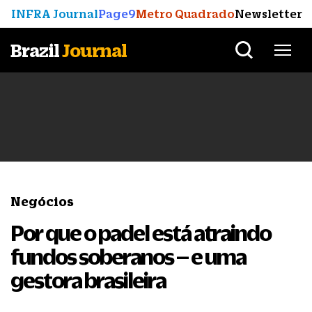
INFRA Journal
Page9
Metro Quadrado
Newsletter
Brazil
Journal
Negócios
Por que o padel está atraindo
fundos soberanos – e uma
gestora brasileira