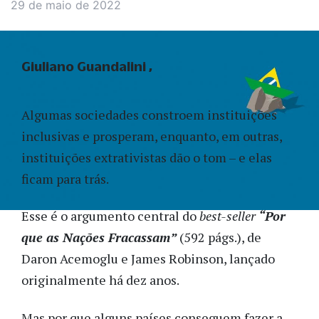
29 de maio de 2022
Giuliano Guandalini
Algumas sociedades constroem instituições
inclusivas e prosperam, enquanto, em outras,
instituições extrativistas dão o tom – e elas
ficam para trás.
Esse é o argumento central do
best-seller
“Por
que as Nações Fracassam”
(592 págs.), de
Daron Acemoglu e James Robinson, lançado
originalmente há dez anos.
Mas por que alguns países conseguem fazer a