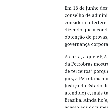
Em 18 de junho dest
conselho de admini
considera interferê
dizendo que a cond
obtenção de provas,
governança corpora
A carta, a que VEJA
da Petrobras mostr
de terceiros” porqu
juiz, a Petrobras a
Justiça do Estado d
atendido) e, mais t
Brasília. Ainda hoje
acesso aos docume