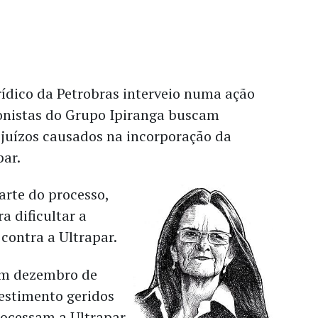
ídico da Petrobras interveio numa ação
ionistas do Grupo Ipiranga buscam
ejuízos causados na incorporação da
par.
arte do processo,
ra dificultar a
contra a Ultrapar.
em dezembro de
vestimento geridos
rocessam a Ultrapar,