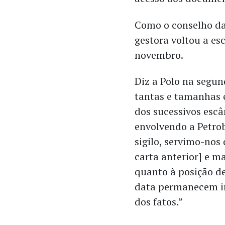
Como o conselho da
gestora voltou a es
novembro.
Diz a Polo na segun
tantas e tamanhas e
dos sucessivos escâ
envolvendo a Petro
sigilo, servimo-nos
carta anterior] e m
quanto à posição de
data permanecem in
dos fatos.”