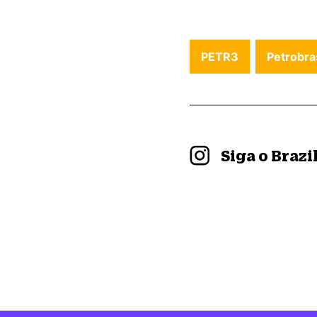
PETR3
Petrobra
Siga o Braz