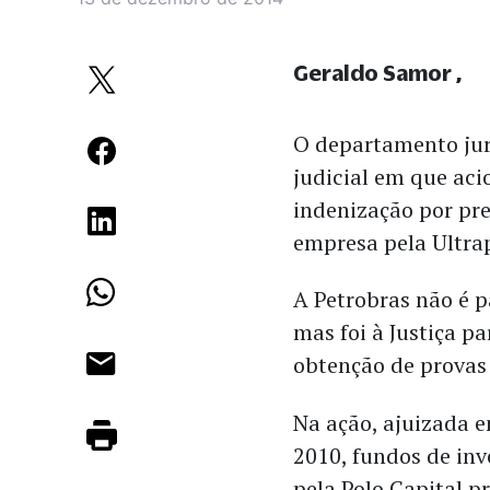
Geraldo Samor
O departamento jur
judicial em que ac
indenização por pr
empresa pela Ultra
A Petrobras não é p
mas foi à Justiça pa
obtenção de provas 
Na ação, ajuizada 
2010, fundos de in
pela Polo Capital p