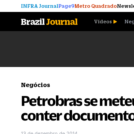
INFRA Journal
Page9
Metro Quadrado
Newsl
Brazil
Journal
Vídeos
Neg
A Moeda que Vingou
Negócios
Petrobras se mete
conter document
13 de dezembro de 2014