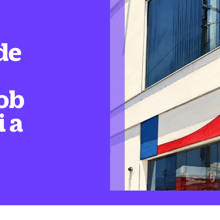
de
ob
i a