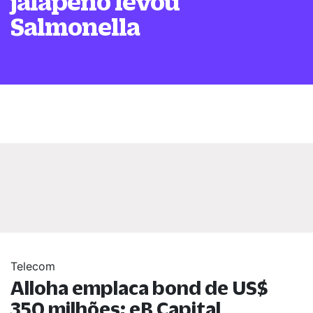
jalapeño levou
Salmonella
Telecom
Alloha emplaca bond de US$
350 milhões; eB Capital