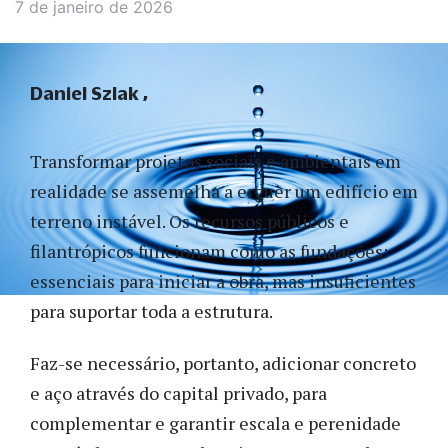
7 de janeiro de 2026
Daniel Szlak
Transformar projetos sociais e ambientais em
realidade se assemelha a erguer um edifício em
terreno instável. Os recursos públicos e
filantrópicos funcionam como as fundações:
essenciais para iniciar a obra, mas insuficientes
para suportar toda a estrutura.
Faz-se necessário, portanto, adicionar concreto
e aço através do capital privado, para
complementar e garantir escala e perenidade