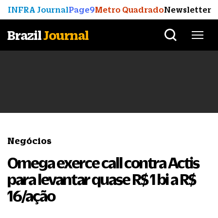
INFRA Journal
Page9
Metro Quadrado
Newsletter
Brazil
Journal
Negócios
Omega exerce call contra Actis
para levantar quase R$ 1 bi a R$
16/ação