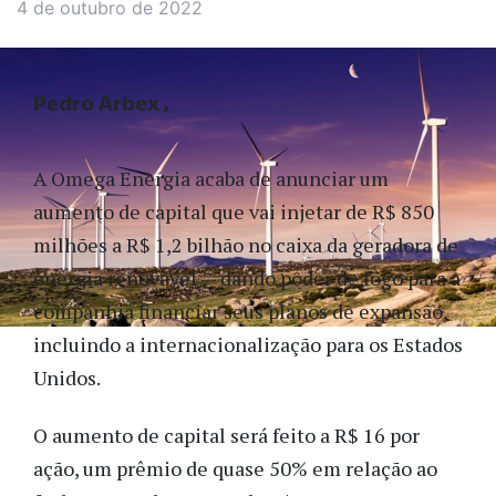
4 de outubro de 2022
Pedro Arbex
A Omega Energia acaba de anunciar um
aumento de capital que vai injetar de R$ 850
milhões a R$ 1,2 bilhão no caixa da geradora de
energia renovável — dando poder de fogo para a
companhia financiar seus planos de expansão,
incluindo a internacionalização para os Estados
Unidos.
O aumento de capital será feito a R$ 16 por
ação, um prêmio de quase 50% em relação ao