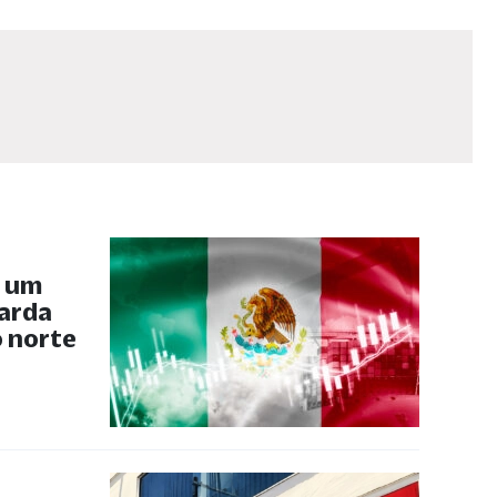
, um
uarda
 norte