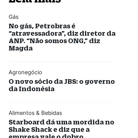
Gás
No gás, Petrobras é
“atravessadora”, diz diretor da
ANP. “Não somos ONG,” diz
Magda
Agronegócio
O novo sócio da JBS: o governo
da Indonésia
Alimentos & Bebidas
Starboard dá uma mordida no
Shake Shack e diz que a
empresa vale o dobro