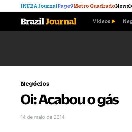
INFRA Journal
Page9
Metro Quadrado
Newsl
Brazil
Journal
Vídeos
Neg
A Moeda que Vingou
Negócios
Oi: Acabou o gás
14 de maio de 2014