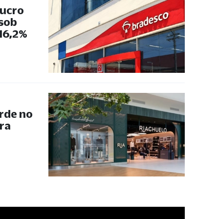
lucro
 sob
 16,2%
rde no
ra