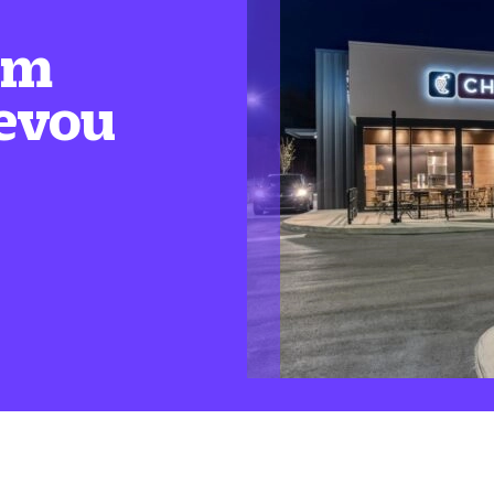
em
levou