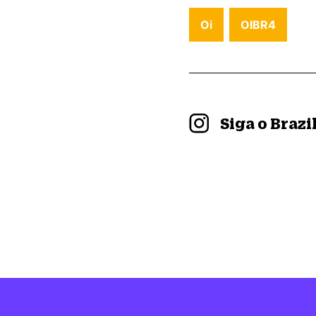
Oi
OIBR4
Siga o Braz