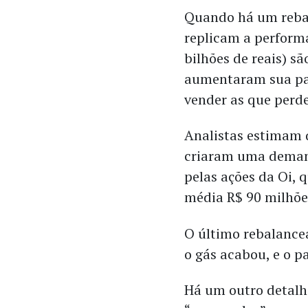
Quando há um rebal
replicam a perform
bilhões de reais) s
aumentaram sua part
vender as que perd
Analistas estimam 
criaram uma deman
pelas ações da Oi, 
média R$ 90 milhões
O último rebalancea
o gás acabou, e o p
Há um outro detalh