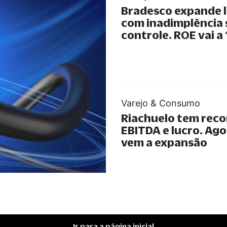
Bradesco expande 
com inadimplência
controle. ROE vai a
Varejo & Consumo
Riachuelo tem reco
EBITDA e lucro. Ago
vem a expansão
Ir para a página inicial