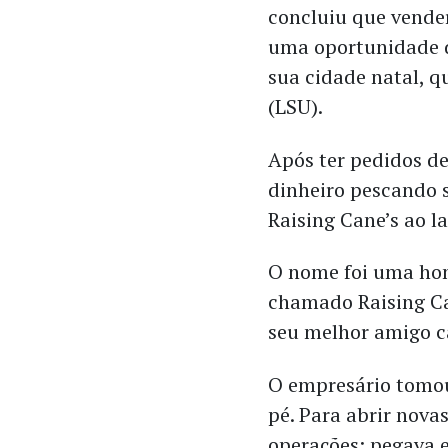
concluiu que vend
uma oportunidade d
sua cidade natal, q
(LSU).
Após ter pedidos de
dinheiro pescando 
Raising Cane’s ao l
O nome foi uma ho
chamado Raising Ca
seu melhor amigo c
O empresário tomou
pé. Para abrir nova
operações: pegava