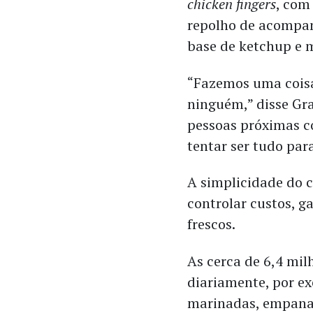
chicken fingers
, com
repolho de acompan
base de ketchup e 
“Fazemos uma coi
ninguém,” disse Gr
pessoas próximas co
tentar ser tudo par
A simplicidade do c
controlar custos, g
frescos.
As cerca de 6,4 mil
diariamente, por ex
marinadas, empanad