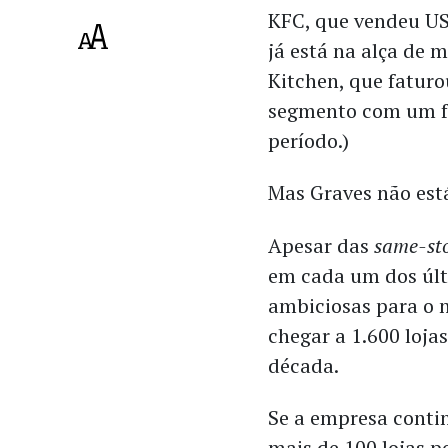
KFC, que vendeu US
já está na alça de m
Kitchen, que faturou
segmento com um fa
período.)
Mas Graves não está
Apesar das
same-sto
em cada um dos últ
ambiciosas para o n
chegar a 1.600 loja
década.
Se a empresa conti
mais de 100 lojas p