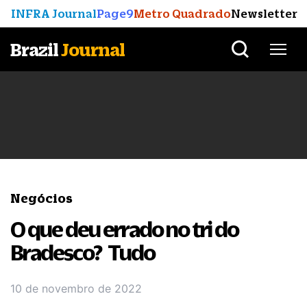
INFRA Journal
Page9
Metro Quadrado
Newsletter
Brazil
Journal
Negócios
O que deu errado no tri do
Bradesco? Tudo
10 de novembro de 2022