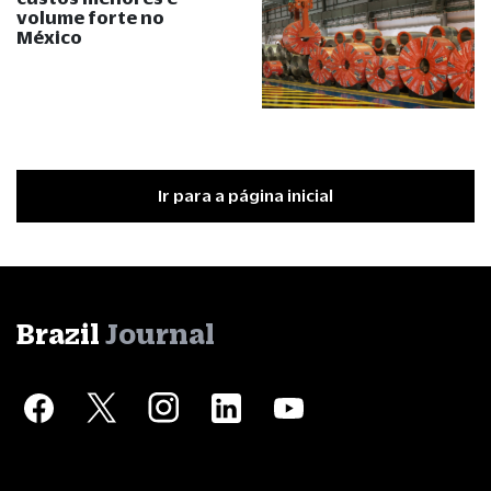
volume forte no
México
Ir para a página inicial
Brazil
Journal