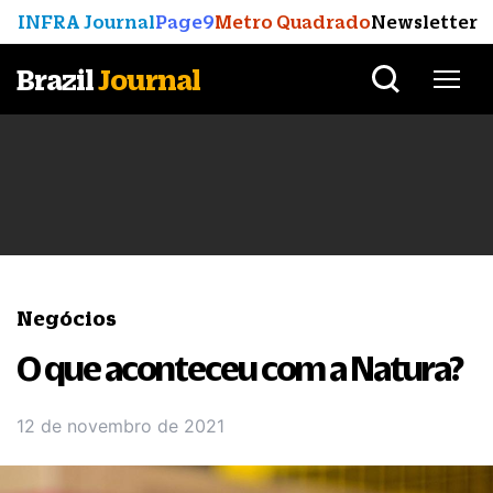
INFRA Journal
Page9
Metro Quadrado
Newsletter
Brazil
Journal
Negócios
O que aconteceu com a Natura?
12 de novembro de 2021