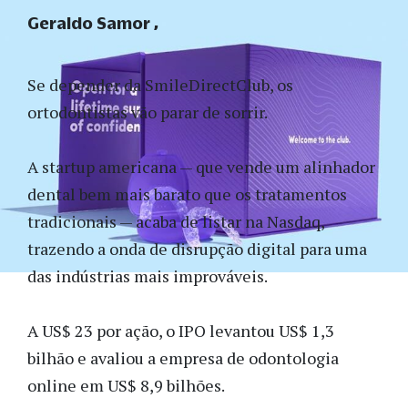
Geraldo Samor
Se depender da SmileDirectClub, os
ortodontistas vão parar de sorrir.
A startup americana — que vende um alinhador
dental bem mais barato que os tratamentos
tradicionais — acaba de listar na Nasdaq,
trazendo a onda de disrupção digital para uma
das indústrias mais improváveis.
A US$ 23 por ação, o IPO levantou US$ 1,3
bilhão e avaliou a empresa de odontologia
online em US$ 8,9 bilhões.