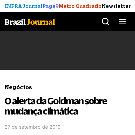
INFRA Journal
Page9
Metro Quadrado
Newsletter
Brazil
Journal
Negócios
O alerta da Goldman sobre
mudança climática
27 de setembro de 2019