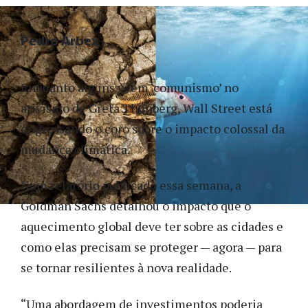
Pedro Arbex
Enquanto alguns vêem ‘comunismo’ no
ativismo de Greta Thunberg, Wall Street está
engrossando o coro sobre o impacto colossal da
mudança climática.
Num relatório publicado essa semana, a
Goldman Sachs detalhou o impacto que o
aquecimento global deve ter sobre as cidades e
como elas precisam se proteger — agora — para
se tornar resilientes à nova realidade.
“Uma abordagem de investimentos poderia