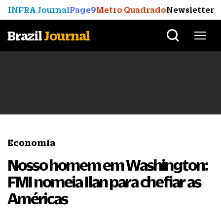
INFRA Journal
Page9
Metro Quadrado
Newsletter
Brazil
Journal
Economia
Nosso homem em Washington:
FMI nomeia Ilan para chefiar as
Américas