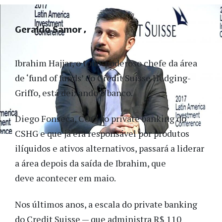
Geraldo Samor
Ibrahim Hajjar, o todo-poderoso chefe da área
de ‘fund of funds’ do Credit Suisse Hedging-
Griffo, está deixando o banco.
Diego Fonseca, COO do private banking do
CSHG e que já era responsável por produtos
ilíquidos e ativos alternativos, passará a liderar
a área depois da saída de Ibrahim, que
deve acontecer em maio.
Nos últimos anos, a escala do private banking
do Credit Suisse — que administra R$ 110