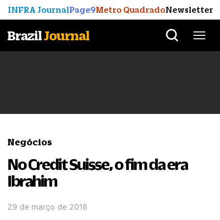
INFRA Journal
Page9
Metro Quadrado
Newsletter
Brazil
Journal
Negócios
No Credit Suisse, o fim da era
Ibrahim
29 de março de 2018