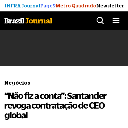
INFRA Journal
Page9
Metro Quadrado
Newsletter
Brazil
Journal
Negócios
“Não fiz a conta”: Santander
revoga contratação de CEO
global