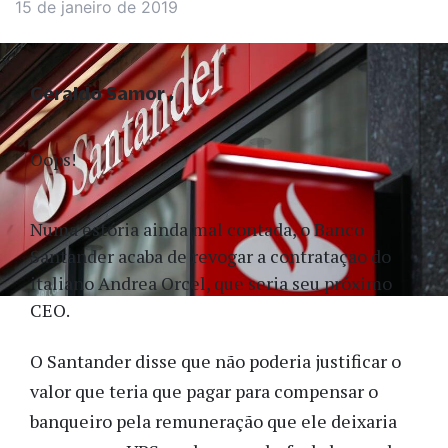
15 de janeiro de 2019
Geraldo Samor
Oops!
Numa estória ainda mal contada, o Banco
Santander acaba de revogar a contratação do
italiano Andrea Orcel, que seria seu próximo
CEO.
O Santander disse que não poderia justificar o
valor que teria que pagar para compensar o
banqueiro pela remuneração que ele deixaria