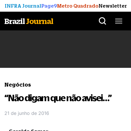
INFRA Journal
Page9
Metro Quadrado
Newsletter
Brazil
Journal
Negócios
“Não digam que não avisei…”
21 de junho de 2016