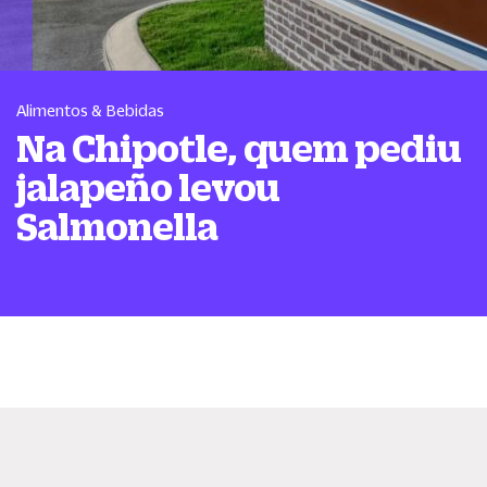
Alimentos & Bebidas
Na Chipotle, quem pediu
jalapeño levou
Salmonella