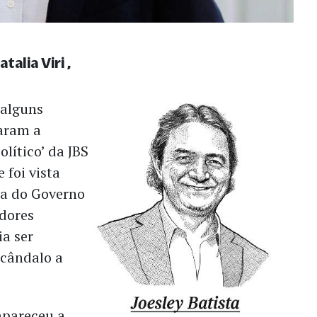
talia Viri
 alguns
aram a
olítico’ da JBS
foi vista
a do Governo
idores
a ser
cândalo a
.
apareceu a