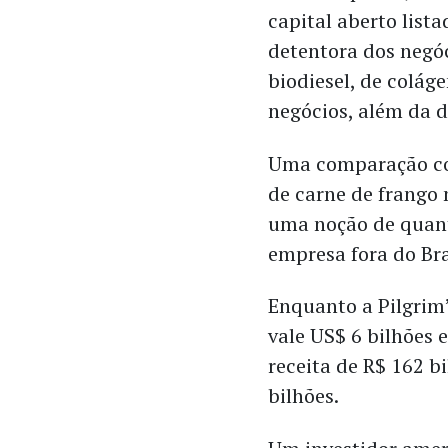
capital aberto list
detentora dos negóc
biodiesel, de colág
negócios, além da d
Uma comparação com
de carne de frango 
uma noção de quant
empresa fora do Bra
Enquanto a Pilgrim’
vale US$ 6 bilhões 
receita de R$ 162 b
bilhões.