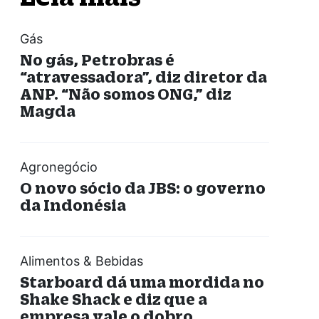
Gás
No gás, Petrobras é
“atravessadora”, diz diretor da
ANP. “Não somos ONG,” diz
Magda
Agronegócio
O novo sócio da JBS: o governo
da Indonésia
Alimentos & Bebidas
Starboard dá uma mordida no
Shake Shack e diz que a
empresa vale o dobro