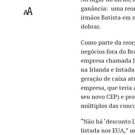
ganância: uma reor
irmãos Batista em 
dobrar.
Como parte da reorg
negócios fora do B
empresa chamada JB
na Irlanda e listad
geração de caixa at
empresa, que teria 
seu novo CEP) e pr
múltiplos das conc
“Não há ‘desconto 
listada nos EUA,” u