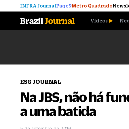
INFRA Journal
Page9
Metro Quadrado
Newsl
Brazil
Journal
Vídeos
Neg
A Moeda que Vingou
ESG JOURNAL
Na JBS, não há fu
a uma batida
5 de setembro de 2016