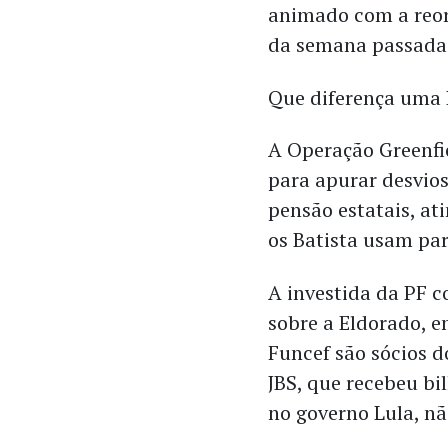
animado com a reorg
da semana passada
Que diferença uma L
A Operação Greenfie
para apurar desvios
pensão estatais, at
os Batista usam par
A investida da PF c
sobre a Eldorado, e
Funcef são sócios 
JBS, que recebeu b
no governo Lula, n