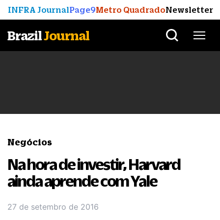
INFRA Journal
Page9
Metro Quadrado
Newsletter
Brazil
Journal
Negócios
Na hora de investir, Harvard
ainda aprende com Yale
27 de setembro de 2016