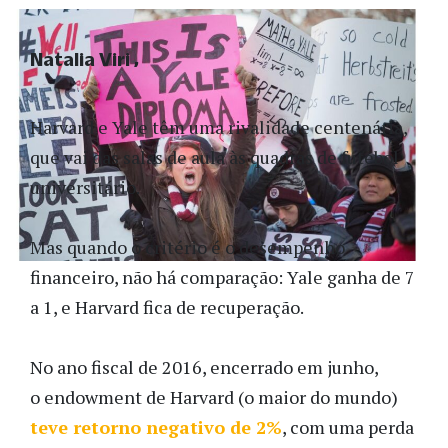
Natalia Viri
Harvard e Yale têm uma rivalidade centenária,
que vai das salas de aula às quadras de futebol
universitário.
Mas quando o critério é o desempenho
financeiro, não há comparação: Yale ganha de 7
a 1, e Harvard fica de recuperação.
No ano fiscal de 2016, encerrado em junho,
o endowment de Harvard (o maior do mundo)
teve retorno negativo de 2%
, com uma perda