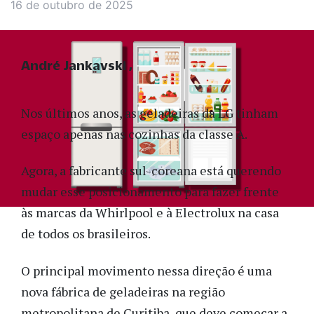
16 de outubro de 2025
André Jankavski
Nos últimos anos, as geladeiras da LG tinham
espaço apenas nas cozinhas da classe A.
Agora, a fabricante sul-coreana está querendo
mudar esse posicionamento para fazer frente
às marcas da Whirlpool e à Electrolux na casa
de todos os brasileiros.
O principal movimento nessa direção é uma
nova fábrica de geladeiras na região
metropolitana de Curitiba, que deve começar a