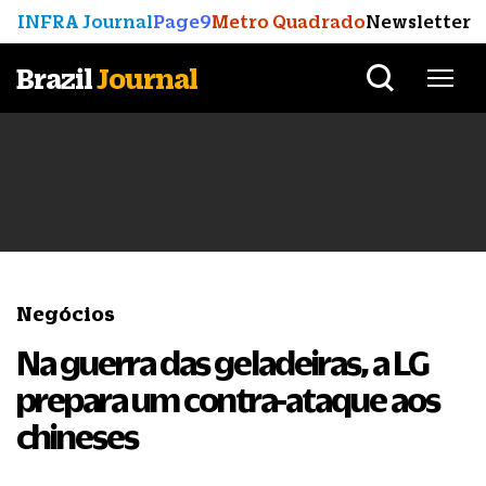
INFRA Journal
Page9
Metro Quadrado
Newsletter
Brazil
Journal
Negócios
Na guerra das geladeiras, a LG
prepara um contra-ataque aos
chineses