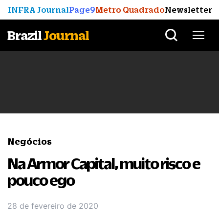
INFRA Journal
Page9
Metro Quadrado
Newsletter
Brazil
Journal
Negócios
Na Armor Capital, muito risco e
pouco ego
28 de fevereiro de 2020