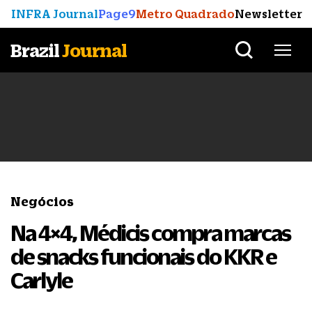
INFRA Journal
Page9
Metro Quadrado
Newsletter
Brazil
Journal
Negócios
Na 4×4, Médicis compra marcas
de snacks funcionais do KKR e
Carlyle