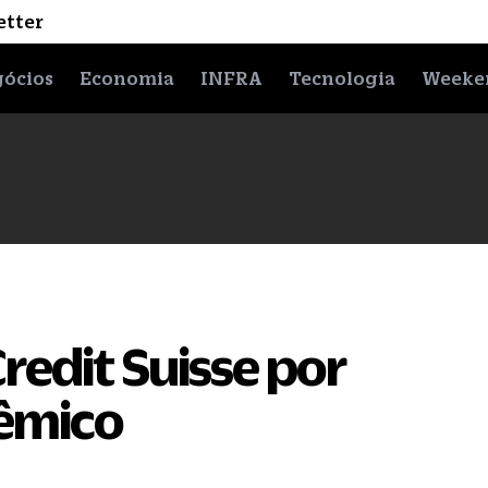
etter
ócios
Economia
INFRA
Tecnologia
Weeke
edit Suisse por
têmico