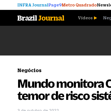
INFRA Journal
Page9
Metro Quadrado
Newsl
Brazil
Journal
Vídeos
Neg
A Moeda que Vingou
Negócios
Mundo monitora Cr
temor de risco sis
3 de outubro de 2022