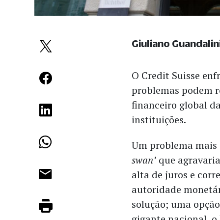
Giuliano Guandalin
O Credit Suisse enf
problemas podem re
financeiro global 
instituições.
Um problema mais s
swan’
que agravaria
alta de juros e corr
autoridade monetár
solução; uma opção 
gigante nacional, o