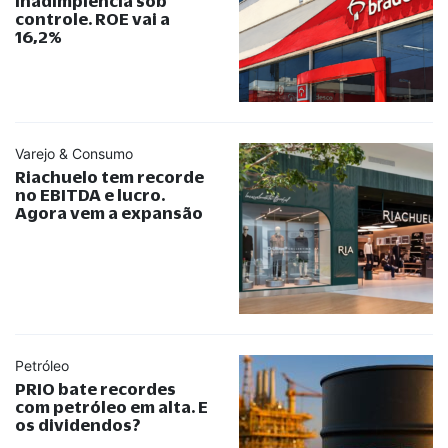
inadimplência sob
controle. ROE vai a
16,2%
Varejo & Consumo
Riachuelo tem recorde
no EBITDA e lucro.
Agora vem a expansão
Petróleo
PRIO bate recordes
com petróleo em alta. E
os dividendos?