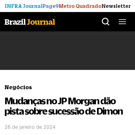
INFRA Journal
Page9
Metro Quadrado
Newsletter
Brazil
Journal
Negócios
Mudanças no JP Morgan dão
pista sobre sucessão de Dimon
26 de janeiro de 2024