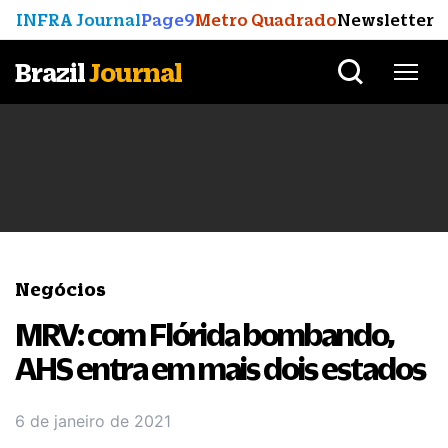
INFRA Journal
Page9
Metro Quadrado
Newsletter
Brazil
Journal
Negócios
MRV: com Flórida bombando,
AHS entra em mais dois estados
6 de janeiro de 2021