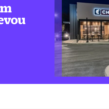
em
levou