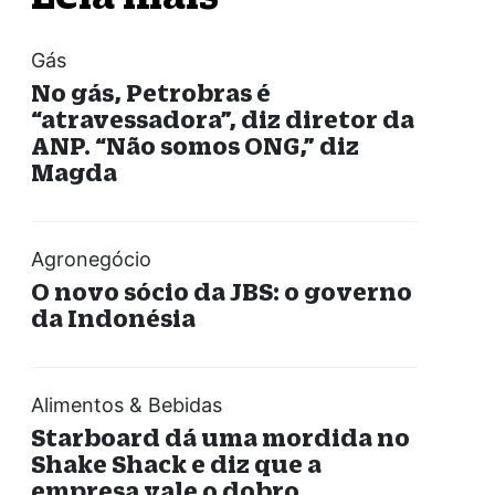
Gás
No gás, Petrobras é
“atravessadora”, diz diretor da
ANP. “Não somos ONG,” diz
Magda
Agronegócio
O novo sócio da JBS: o governo
da Indonésia
Alimentos & Bebidas
Starboard dá uma mordida no
Shake Shack e diz que a
empresa vale o dobro