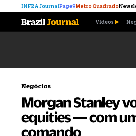
INFRA Journal
Page9
Metro Quadrado
Newsl
Brazil
Journal
Vídeos
Neg
A Moeda que Vingou
Negócios
Morgan Stanley vo
equities — com um 
comando