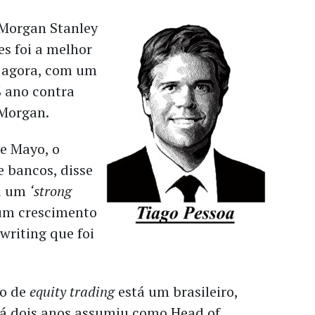
Morgan Stanley
es foi a melhor
 agora, com um
 ano contra
 Morgan.
e Mayo, o
e bancos, disse
oi um
‘strong
 um crescimento
writing que foi
ão de
equity trading
está um brasileiro,
há dois anos assumiu como Head of