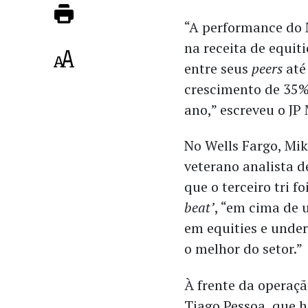
“A performance do 
na receita de equiti
entre seus
peers
até
crescimento de 35%
ano,” escreveu o JP
No Wells Fargo, Mik
veterano analista d
que o terceiro tri f
beat’
, “em cima de
em equities e under
o melhor do setor.”
À frente da operaç
Tiago Pessoa, que 