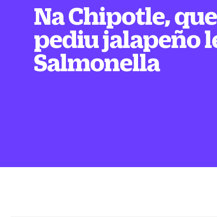
Na Chipotle, qu
pediu jalapeño 
Salmonella