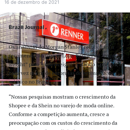
16 de dezembro de 2021
Brazil Journal
Os analistas do Morgan Stanley rebaixaram a
recomendação para as Lojas Renner de “equal-
weight” para “underweight”, citando a presença
cada vez maior de empresas do ecommerce
asiático no Brasil.
“Nossas pesquisas mostram o crescimento da
Shopee e da Shein no varejo de moda online.
Conforme a competição aumenta, cresce a
preocupação com os custos do crescimento da