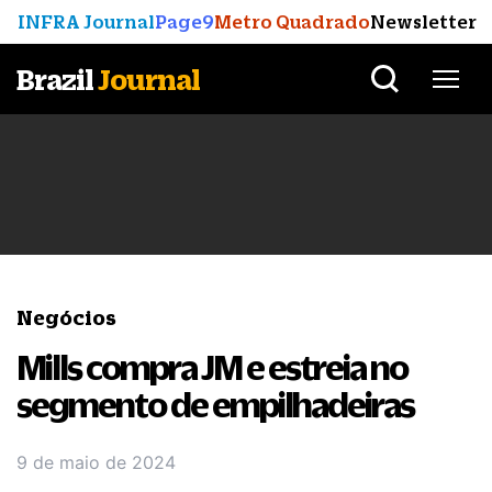
INFRA Journal
Page9
Metro Quadrado
Newsletter
Brazil
Journal
Negócios
Mills compra JM e estreia no
segmento de empilhadeiras
9 de maio de 2024