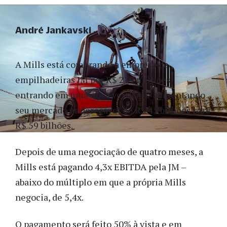
André Jankavski
A Mills está comprando a empresa de
empilhadeiras JM por R$ 279 milhões,
entrando em uma nova vertical e aumentando
seu mercado endereçável de R$ 45 bilhões para
R$ 59 bilhões.
Depois de uma negociação de quatro meses, a
Mills está pagando 4,3x EBITDA pela JM –
abaixo do múltiplo em que a própria Mills
negocia, de 5,4x.
O pagamento será feito 50% à vista e em