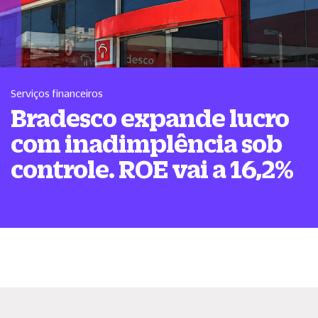
Serviços financeiros
Bradesco expande lucro
com inadimplência sob
controle. ROE vai a 16,2%