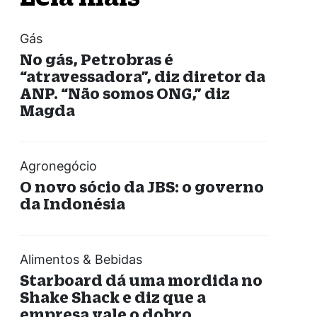
Gás
No gás, Petrobras é
“atravessadora”, diz diretor da
ANP. “Não somos ONG,” diz
Magda
Agronegócio
O novo sócio da JBS: o governo
da Indonésia
Alimentos & Bebidas
Starboard dá uma mordida no
Shake Shack e diz que a
empresa vale o dobro