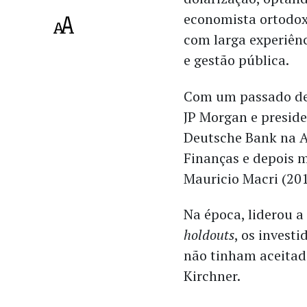
economista ortodox
com larga experiên
e gestão pública.
Com um passado de 
JP Morgan e presid
Deutsche Bank na Ar
Finanças e depois m
Mauricio Macri (20
Na época, liderou a
holdouts
, os invest
não tinham aceitado
Kirchner.