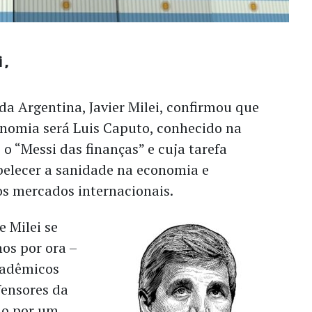
i
 da Argentina, Javier Milei, confirmou que
onomia será Luis Caputo, conhecido na
o “Messi das finanças” e cuja tarefa
belecer a sanidade na economia e
os mercados internacionais.
e Milei se
os por ora –
cadêmicos
fensores da
do por um