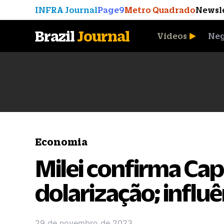
INFRA Journal
Page9
Metro Quadrado
Newsl
Brazil
Journal
Vídeos
Neg
A Moeda que Vingou
Economia
Milei confirma Cap
dolarização; influê
29 de novembro de 2023