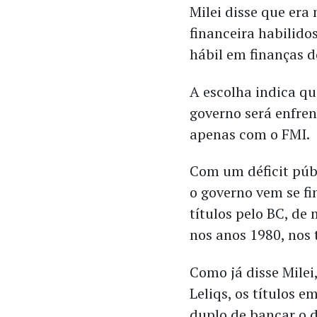
Milei disse que er
financeira habilido
hábil em finanças 
A escolha indica qu
governo será enfren
apenas com o FMI.
Com um déficit públ
o governo vem se f
títulos pelo BC, de 
nos anos 1980, nos 
Como já disse Milei
Leliqs, os títulos 
duplo de bancar o d