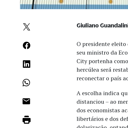
Giuliano Guandalin
O presidente eleito
seu ministro da Ec
City portenha como 
hercúlea será resta
reconectar o país a
A escolha indica qu
distanciou – ao men
dos economistas a
libertários e dos de
dolarização, optan