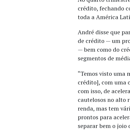
crédito, fechando 
toda a América Lat
André disse que par
de crédito — um pro
— bem como do cré
segmentos de média
“Temos visto uma m
crédito], com uma c
com isso, de aceler
cautelosos no alto 
renda, mas tem vár
prontos para acele
separar bem o joio d