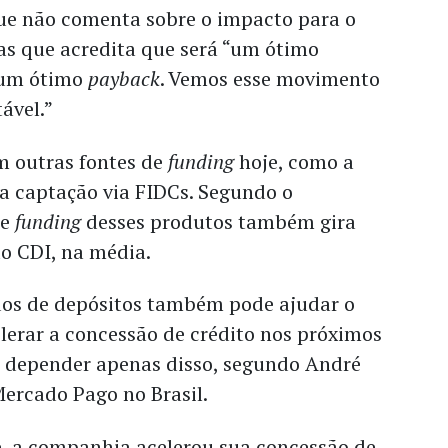
que não comenta sobre o impacto para o
as que acredita que será “um ótimo
 um ótimo
payback
. Vemos esse movimento
ável.”
 outras fontes de
funding
hoje, como a
a captação via FIDCs. Segundo o
de
funding
desses produtos também gira
o CDI, na média.
os de depósitos também pode ajudar o
lerar a concessão de crédito nos próximos
o depender apenas disso, segundo André
Mercado Pago no Brasil.
e, a companhia acelerou sua concessão de