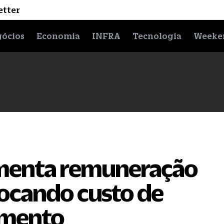
etter
ócios
Economia
INFRA
Tecnologia
Weeke
menta remuneração
trocando custo de
imento