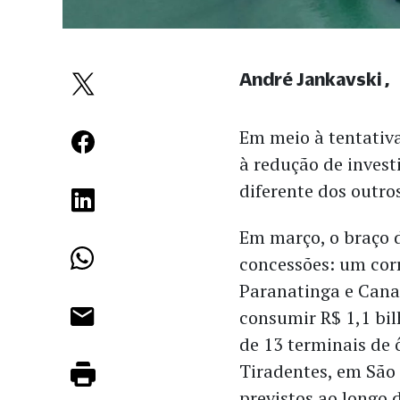
André Jankavski
Em meio à tentativ
à redução de invest
diferente dos outr
Em março, o braço 
concessões: um cor
Paranatinga e Cana
consumir R$ 1,1 bi
de 13 terminais de 
Tiradentes, em São
previstos ao longo 