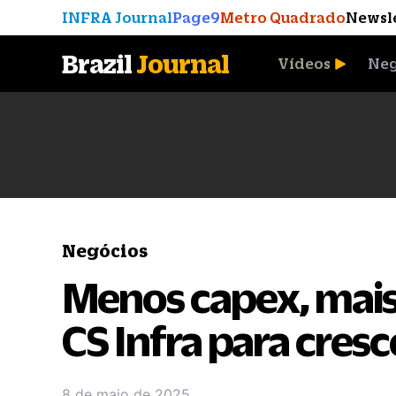
INFRA Journal
Page9
Metro Quadrado
Newsl
Brazil
Journal
Vídeos
Neg
A Moeda que Vingou
Negócios
Menos capex, mais 
CS Infra para cres
8 de maio de 2025