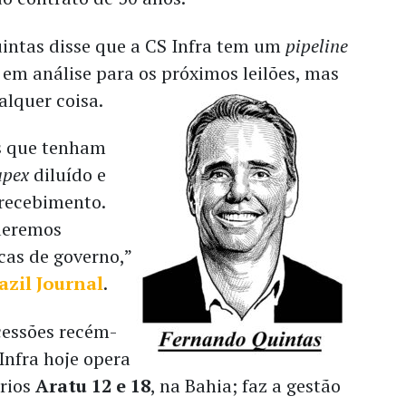
ntas disse que a CS Infra tem um
pipeline
 em análise para os próximos leilões, mas
alquer coisa.
s que tenham
apex
diluído e
 recebimento.
ueremos
cas de governo,”
azil Journal
.
essões recém-
Infra hoje opera
ários
Aratu 12 e 18
, na Bahia; faz a gestão