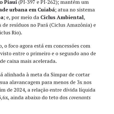
o Piauí
(PI-397 e PI-262); mantém um
ade urbana em Cuiabá
; atua no sistema
ba
; e, por meio da
Ciclus Ambiental
,
 de resíduos no Pará (Ciclus Amazônia) e
iclus Rio).
o, o foco agora está em concessões com
evisto entre o primeiro e o segundo ano de
 de caixa mais acelerada.
á alinhada à meta da Simpar de cortar
r sua alavancagem para menos de 3x nos
im de 2024, a relação entre dívida líquida
,6x, ainda abaixo do teto dos
covenants