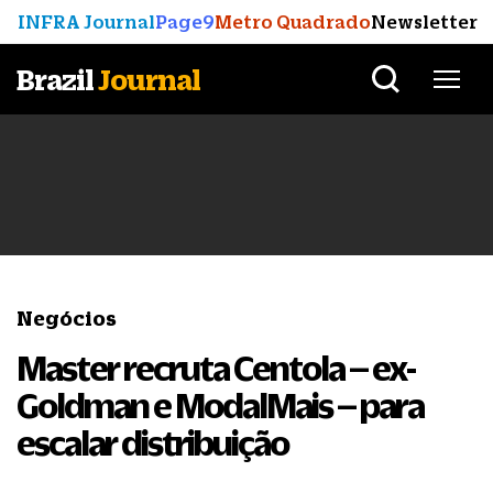
INFRA Journal
Page9
Metro Quadrado
Newsletter
Brazil
Journal
Negócios
Master recruta Centola – ex-
Goldman e ModalMais – para
escalar distribuição