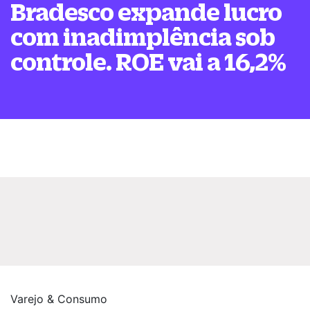
Bradesco expande lucro
com inadimplência sob
controle. ROE vai a 16,2%
Varejo & Consumo